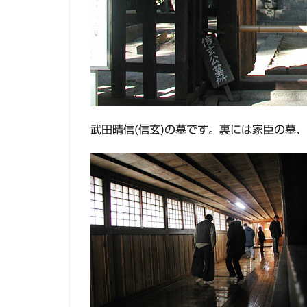
武田晴信(信玄)の墓です。裏には家臣の墓