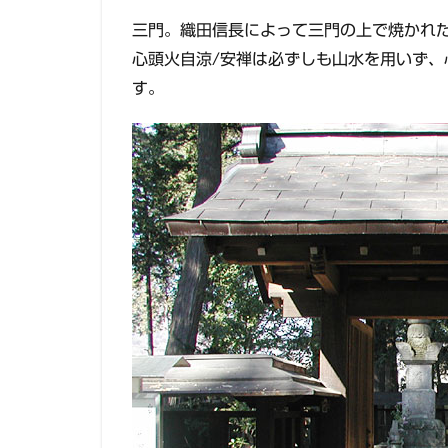
三門。織田信長によって三門の上で焼かれた
心頭火自涼/安禅は必ずしも山水を用いず
す。