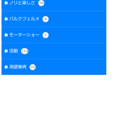
ノリと楽しさ
74
パルクフェルメ
4
モーターショー
1
活動
114
用語事典
10