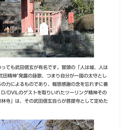
いっても武田信玄が有名です。冒頭の「人は城、人は
武田精神”発露の詠歌、つまり自分が一国の太守とし
ちの力によるものであり、報恩感謝の念を忘れずに善
D/DVILのゲストを取りいれたツーリング精神その
恵林寺」は、その武田信玄自らが菩提寺として定めた