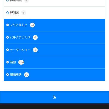
2
静岡県
1
ノリと楽しさ
74
パルクフェルメ
4
モーターショー
1
活動
114
用語事典
10