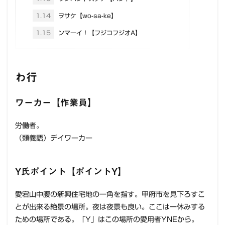
1.14
ヲサケ【wo-sa-ke】
1.15
ンマーイ！【フジコフジオA】
わ行
ワーカー【作業員】
労働者。
（類義語）デイワーカー
Y氏ポイント【ポイントY】
愛宕山中腹の新興住宅地の一角を指す。甲府市を見下ろすこ
とが出来る絶景の場所。夜は夜景も良い。ここは一休みする
ための場所である。「Y」はこの場所の愛用者YNEから。