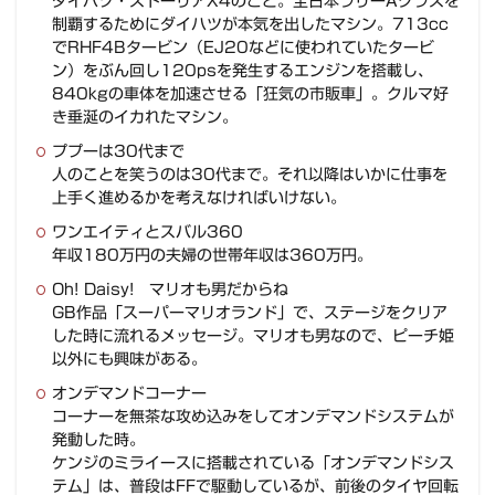
ダイハツ・ストーリアX4のこと。全日本ラリーAクラスを
制覇するためにダイハツが本気を出したマシン。713cc
でRHF4Bタービン（EJ20などに使われていたタービ
ン）をぶん回し120psを発生するエンジンを搭載し、
840kgの車体を加速させる「狂気の市販車」。クルマ好
き垂涎のイカれたマシン。
ププーは30代まで
人のことを笑うのは30代まで。それ以降はいかに仕事を
上手く進めるかを考えなければいけない。
ワンエイティとスバル360
年収180万円の夫婦の世帯年収は360万円。
Oh! Daisy! マリオも男だからね
GB作品「スーパーマリオランド」で、ステージをクリア
した時に流れるメッセージ。マリオも男なので、ピーチ姫
以外にも興味がある。
オンデマンドコーナー
コーナーを無茶な攻め込みをしてオンデマンドシステムが
発動した時。
ケンジのミライースに搭載されている「オンデマンドシス
テム」は、普段はFFで駆動しているが、前後のタイヤ回転