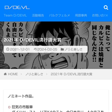
Team D/DEVIL
活動報告
パルクフェルメ
用語事典
お問い合わせ
2021年 D/DEVIL流行語大賞
2021-12-01
2024-02-05
ノリと楽しさ
HOME
ノリと楽しさ
2021年 D/DEVIL流行語大賞
ノミネート作品。
狂気の市販車